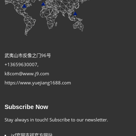
武夷山市反像之门96号
+13659630007
,
k8com@www.j9.com
https://www.yuejiang1688.com
Subscribe Now
Stay always in touch! Subscribe to our newsletter.
jxf官网吉祥官方网站