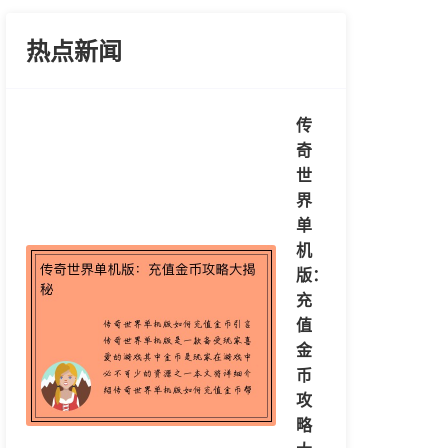
热点新闻
传
奇
世
界
单
机
版：
充
值
金
币
攻
略