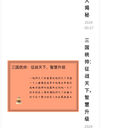
大
揭
秘
2026-04-17
00:27:23/li>
三
国
统
帅：
征
战
天
下，
智
慧
升
级
2026-04-16