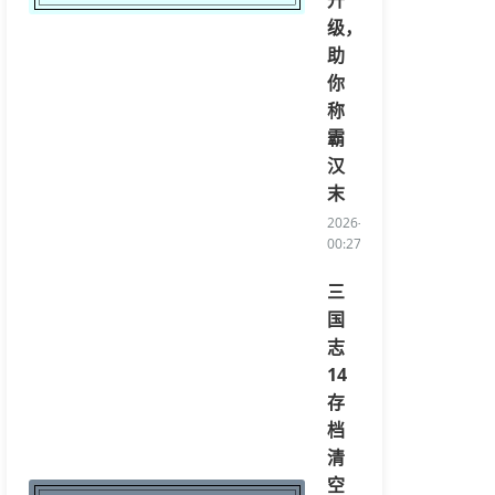
升
级，
助
你
称
霸
汉
末
2026-04-14
00:27:06/li>
三
国
志
14
存
档
清
空