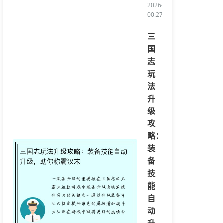
2026-04-15
00:27:08/li>
三
国
志
玩
法
升
级
攻
略：
装
备
技
能
自
动