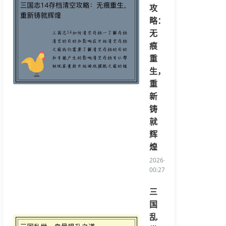
攻
略：
无
痕
重
生，
重
新
铸
就
辉
煌
2026-04-13
00:27:21/li>
三
国
乱