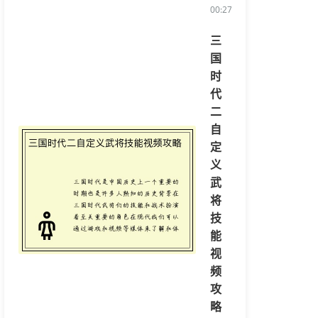
00:27:23/li>
三
国
时
代
二
自
定
义
武
将
技
能
视
频
攻
略