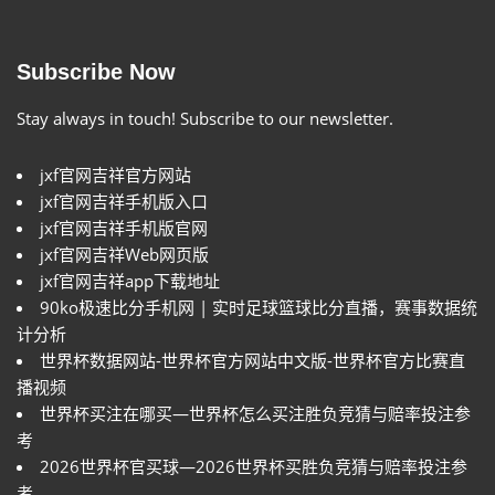
Subscribe Now
Stay always in touch! Subscribe to our newsletter.
jxf官网吉祥官方网站
jxf官网吉祥手机版入口
jxf官网吉祥手机版官网
jxf官网吉祥Web网页版
jxf官网吉祥app下载地址
90ko极速比分手机网 | 实时足球篮球比分直播，赛事数据统
计分析
世界杯数据网站-世界杯官方网站中文版-世界杯官方比赛直
播视频
世界杯买注在哪买—世界杯怎么买注胜负竞猜与赔率投注参
考
2026世界杯官买球—2026世界杯买胜负竞猜与赔率投注参
考