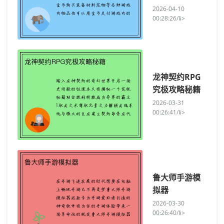
2026-04-10
00:28:26/li>
龙神契约RPG
究极攻略秘籍
2026-03-31
00:26:41/li>
鲁大师手游模
拟器
2026-03-30
00:26:40/li>