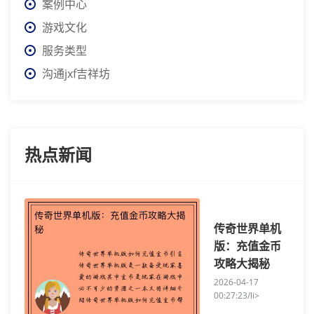
案例中心
游戏文化
服务类型
沟通jxf吉祥坊
热点新闻
传奇世界单机
版：充值金币
攻略大揭秘
2026-04-17
00:27:23/li>