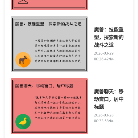
魔兽：技能重
塑，探索新的
战斗之道
2026-03-29
00:26:42/li>
魔兽聊天：移
动窗口，居中
标题
2026-03-28
00:33:58/li>