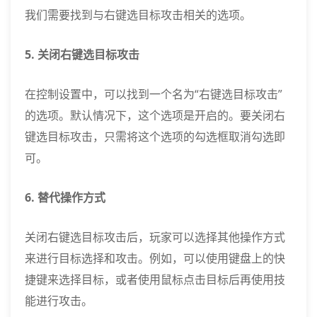
我们需要找到与右键选目标攻击相关的选项。
5. 关闭右键选目标攻击
在控制设置中，可以找到一个名为“右键选目标攻击”
的选项。默认情况下，这个选项是开启的。要关闭右
键选目标攻击，只需将这个选项的勾选框取消勾选即
可。
6. 替代操作方式
关闭右键选目标攻击后，玩家可以选择其他操作方式
来进行目标选择和攻击。例如，可以使用键盘上的快
捷键来选择目标，或者使用鼠标点击目标后再使用技
能进行攻击。