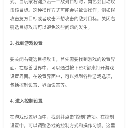
式。当玩家右键点击一个敌对目标时，角色会自动攻
击该目标。这种操作方式可能会导致误操作，例如误
攻击友方目标或者攻击不想攻击的敌对目标。关闭右
键选目标攻击可以避免这些问题的发生。
3. 找到游戏设置
要关闭右键选目标攻击，首先需要找到游戏的设置界
面。在魔兽世界中，可以通过按下ESC键来打开游戏
设置界面。在设置界面中，可以找到各种游戏选项，
包括控制设置、界面设置等。
4. 进入控制设置
在游戏设置界面中，找到并点击“控制”选项。在控制
设置中，可以调整游戏的控制方式和操作习惯。这里