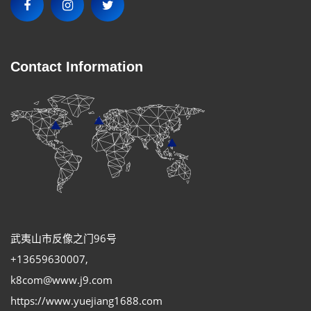
Contact Information
武夷山市反像之门96号
+13659630007
,
k8com@www.j9.com
https://www.yuejiang1688.com