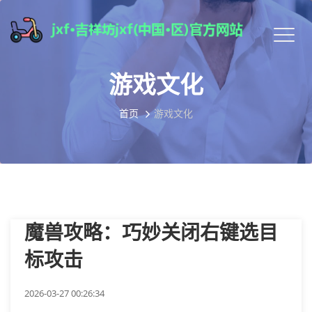
游戏文化
首页
游戏文化
魔兽攻略：巧妙关闭右键选目
标攻击
2026-03-27 00:26:34