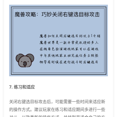
7. 练习和适应
关闭右键选目标攻击后，可能需要一些时间来适应新
的操作方式。建议玩家在练习和适应期间多进行一些