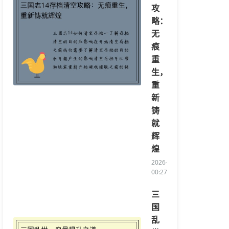
攻
略：
无
痕
重
生，
重
新
铸
就
辉
煌
2026-04-13
00:27:21/li>
三
国
乱