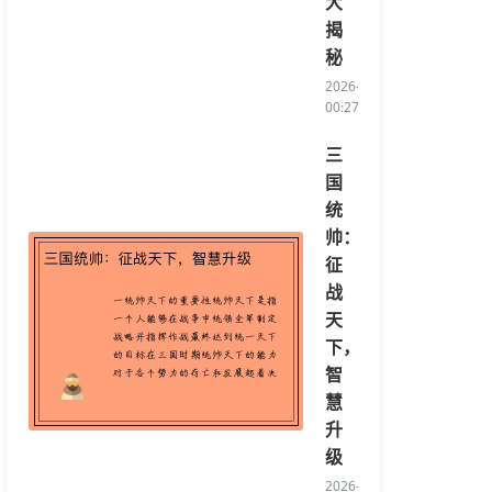
大
揭
秘
2026-04-17
00:27:23/li>
三
国
统
帅：
征
战
天
下，
智
慧
升
级
2026-04-16