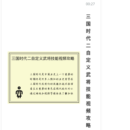
00:27:23/li>
三
国
时
代
二
自
定
义
武
将
技
能
视
频
攻
略