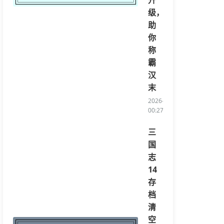
升
级，
助
你
称
霸
汉
末
2026-04-14
00:27:06/li>
三
国
志
14
存
档
清
空