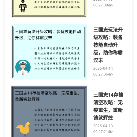
00:27:08/li>
三国志玩法升
级攻略：装备
技能自动升
级，助你称霸
汉末
2026-04-14
00:27:06/li>
三国志14存档
清空攻略：无
痕重生，重新
铸就辉煌
2026-04-13
00:27:21/li>